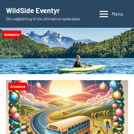
Videre
WildSide Eventyr
til
Menu
Din vejledning til de ultimative oplevelser
indhold
Annonce
Annonce