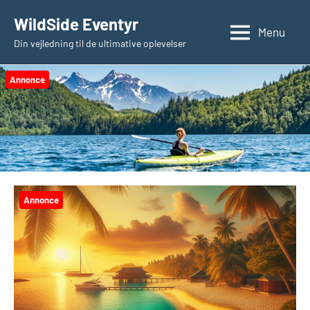
Videre
WildSide Eventyr
til
Menu
Din vejledning til de ultimative oplevelser
indhold
Annonce
Annonce