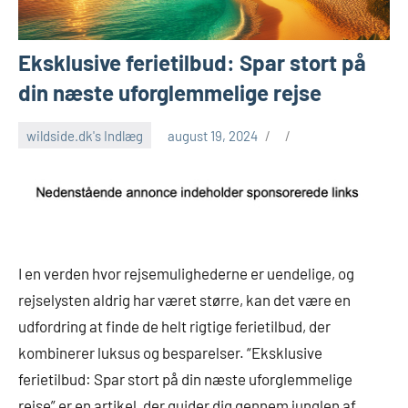
Eksklusive ferietilbud: Spar stort på
din næste uforglemmelige rejse
wildside.dk's Indlæg
august 19, 2024
I en verden hvor rejsemulighederne er uendelige, og
rejselysten aldrig har været større, kan det være en
udfordring at finde de helt rigtige ferietilbud, der
kombinerer luksus og besparelser. “Eksklusive
ferietilbud: Spar stort på din næste uforglemmelige
rejse” er en artikel, der guider dig gennem junglen af