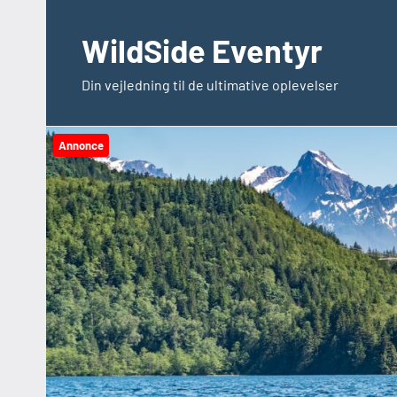
Videre
til
WildSide Eventyr
indhold
Din vejledning til de ultimative oplevelser
Annonce