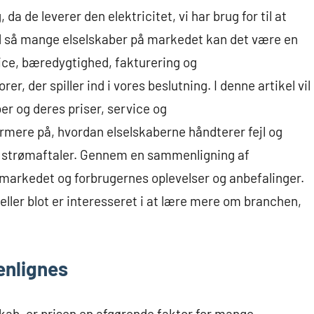
da de leverer den elektricitet, vi har brug for til at
 så mange elselskaber på markedet kan det være en
vice, bæredygtighed, fakturering og
er, der spiller ind i vores beslutning. I denne artikel vil
ber og deres priser, service og
ærmere på, hvordan elselskaberne håndterer fejl og
til strømaftaler. Gennem en sammenligning af
er markedet og forbrugernes oplevelser og anbefalinger.
 eller blot er interesseret i at lære mere om branchen,
enlignes
skab, er prisen en afgørende faktor for mange