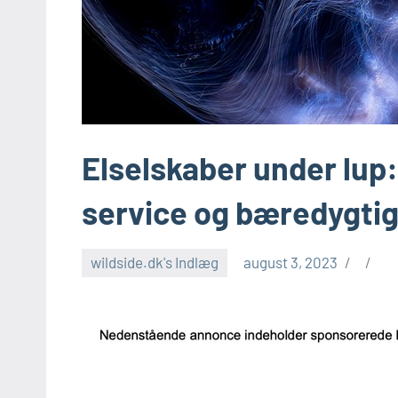
Elselskaber under lup:
service og bæredygti
wildside.dk's Indlæg
august 3, 2023