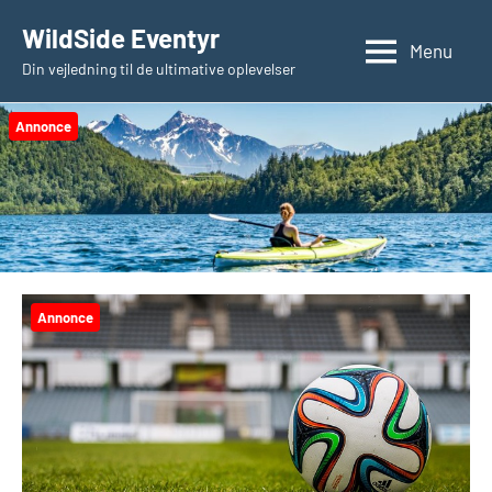
Videre
WildSide Eventyr
til
Menu
Din vejledning til de ultimative oplevelser
indhold
Annonce
Annonce