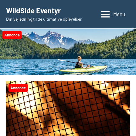
Videre
WildSide Eventyr
til
Menu
Din vejledning til de ultimative oplevelser
indhold
Annonce
Annonce