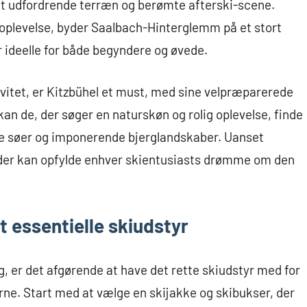
sit udfordrende terræn og berømte afterski-scene.
oplevelse, byder Saalbach-Hinterglemm på et stort
ideelle for både begyndere og øvede.
vitet, er Kitzbühel et must, med sine velpræparerede
kan de, der søger en naturskøn og rolig oplevelse, finde
are søer og imponerende bjerglandskaber. Uanset
, der kan opfylde enhver skientusiasts drømme om den
 essentielle skiudstyr
rig, er det afgørende at have det rette skiudstyr med for
rne. Start med at vælge en skijakke og skibukser, der