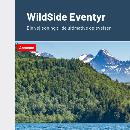
Videre
til
WildSide Eventyr
indhold
Din vejledning til de ultimative oplevelser
Annonce