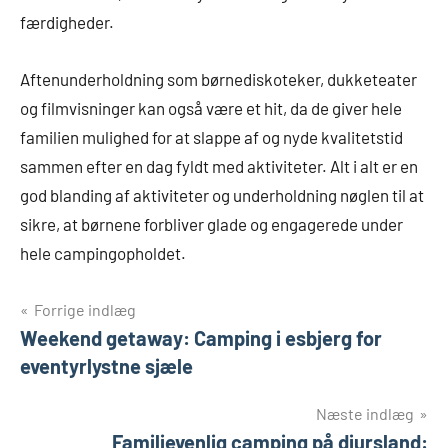
færdigheder.
Aftenunderholdning som børnediskoteker, dukketeater
og filmvisninger kan også være et hit, da de giver hele
familien mulighed for at slappe af og nyde kvalitetstid
sammen efter en dag fyldt med aktiviteter. Alt i alt er en
god blanding af aktiviteter og underholdning nøglen til at
sikre, at børnene forbliver glade og engagerede under
hele campingopholdet.
Indlægsnavigation
Forrige indlæg
Weekend getaway: Camping i esbjerg for
eventyrlystne sjæle
Næste indlæg
Familievenlig camping på djursland: