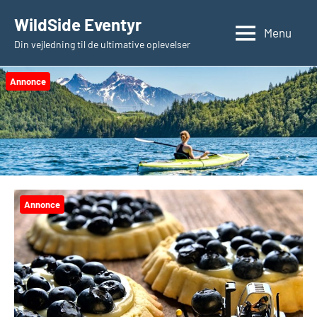
Videre
WildSide Eventyr
til
Menu
Din vejledning til de ultimative oplevelser
indhold
Annonce
Annonce