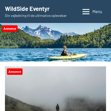
Videre
WildSide Eventyr
til
Menu
Din vejledning til de ultimative oplevelser
indhold
Annonce
Annonce