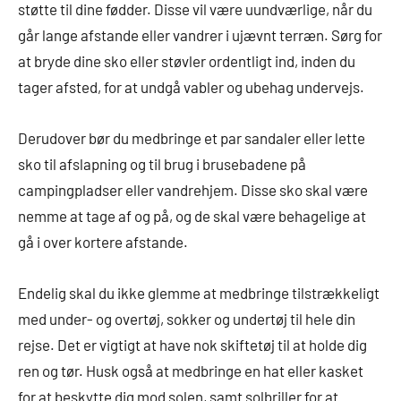
støtte til dine fødder. Disse vil være uundværlige, når du
går lange afstande eller vandrer i ujævnt terræn. Sørg for
at bryde dine sko eller støvler ordentligt ind, inden du
tager afsted, for at undgå vabler og ubehag undervejs.
Derudover bør du medbringe et par sandaler eller lette
sko til afslapning og til brug i brusebadene på
campingpladser eller vandrehjem. Disse sko skal være
nemme at tage af og på, og de skal være behagelige at
gå i over kortere afstande.
Endelig skal du ikke glemme at medbringe tilstrækkeligt
med under- og overtøj, sokker og undertøj til hele din
rejse. Det er vigtigt at have nok skiftetøj til at holde dig
ren og tør. Husk også at medbringe en hat eller kasket
for at beskytte dig mod solen, samt solbriller for at