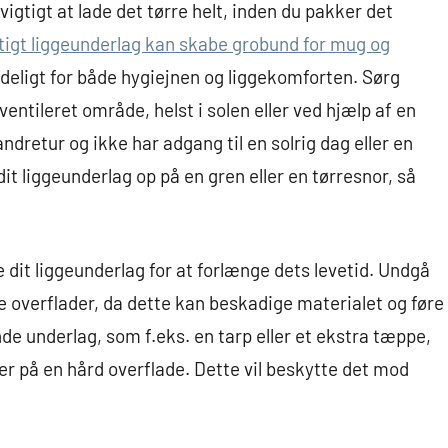
vigtigt at lade det tørre helt, inden du pakker det
gtigt liggeunderlag kan skabe grobund for mug og
adeligt for både hygiejnen og liggekomforten. Sørg
 ventileret område, helst i solen eller ved hjælp af en
andretur og ikke har adgang til en solrig dag eller en
t liggeunderlag op på en gren eller en tørresnor, så
e dit liggeunderlag for at forlænge dets levetid. Undgå
e overflader, da dette kan beskadige materialet og føre
ende underlag, som f.eks. en tarp eller et ekstra tæppe,
ler på en hård overflade. Dette vil beskytte det mod