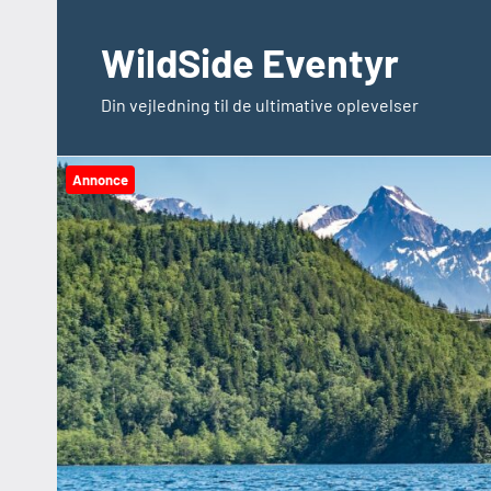
Videre
til
WildSide Eventyr
indhold
Din vejledning til de ultimative oplevelser
Annonce