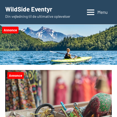
Videre
WildSide Eventyr
til
Menu
Din vejledning til de ultimative oplevelser
indhold
Annonce
Annonce