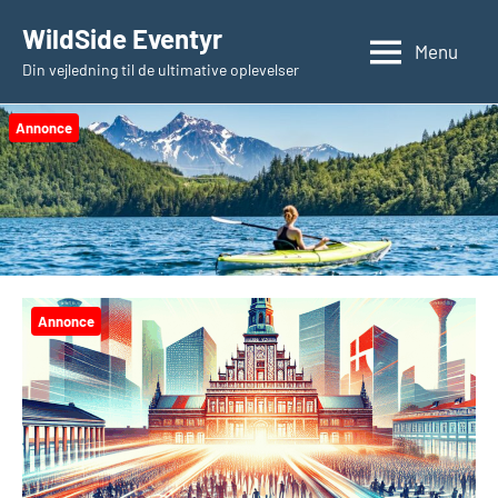
Videre
WildSide Eventyr
til
Menu
Din vejledning til de ultimative oplevelser
indhold
Annonce
Annonce