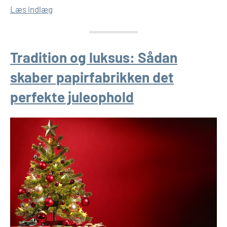
Læs indlæg
Tradition og luksus: Sådan
skaber papirfabrikken det
perfekte juleophold