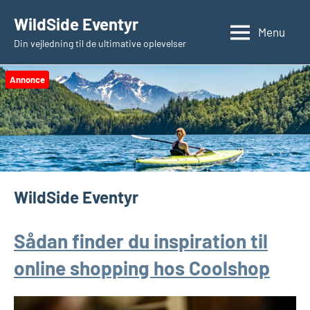
Videre
WildSide Eventyr
til
Menu
Din vejledning til de ultimative oplevelser
indhold
Annonce
WildSide Eventyr
Sådan finder du inspiration til
online shopping hos Coolshop