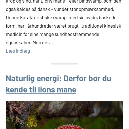
krop og sind, har Lion’s mane – eller pindsvamp, som den
også kaldes på dansk – vundet stor opmærksomhed.
Denne karakteristiske svamp, med sin hvide, buskede
form, har i århundreder været brugt i traditionel kinesisk
medicin for sine mange sundhedsfremmende
egenskaber. Men det…
Læs indlæg
Naturlig energi: Derfor bør du
kende til lions mane