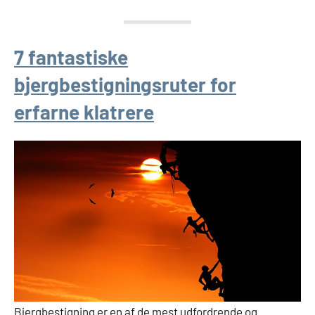
7 fantastiske
bjergbestigningsruter for
erfarne klatrere
Bjergbestigning er en af ​​de mest udfordrende og